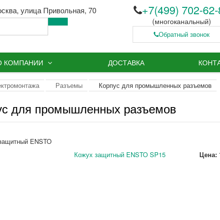
+7(499) 702-62-
осква, улица Привольная, 70
(многоканальный)
Обратный звонок
Заказ обратного звонка
Для заказа просто позвони
О КОМПАНИИ
ДОСТАВКА
КОНТ
8(499)702-6282
Или оставьте телефон:
ектромонтажа
Разъемы
Корпус для промышленных разъемов
ус для промышленных разъемов
Когда с вами связаться?
Звонок бесплатный, перезво
в течение 5 минут!
Кожух защитный ENSTO SP15
Цена: 
Введите символы с картинк
Заказ обратного звонка