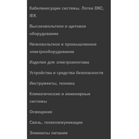
Кабеленесущие системы. Лотки DKC,
IEK
Высоковольтное и щитовое
оборудование
Низковольтное и промышленное
электрооборудование
Изделия для электромонтажа
Устройства и средства безопасности
Инструменты, техника
Климатические и инженерные
системы
Освещение
Связь, телекоммуникации
Элементы питания