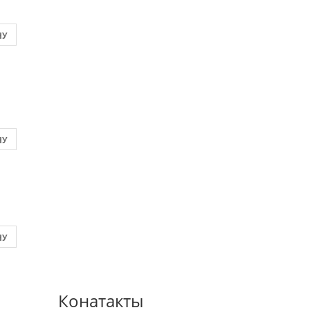
НУ
НУ
НУ
Конатакты