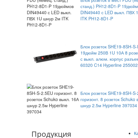
Блок розеток 8 мест PDU (н
станд.) PH12-8D1-P 19дюй
DIN49440 с LED выкл. ПВХ 
ITK PH12-8D1-P
Блок розеток SHE19-8SH-S-
19дюйм 250В 1U 10А 8 розе
с выкл. алюм. корпус разъе
60320 C14 Hyperline 255002
Блок розеток SHE19-8SH-S-
горизонт. 8 розеток Schuko 
шнур 2.5м Hyperline 397034
Продукция
К