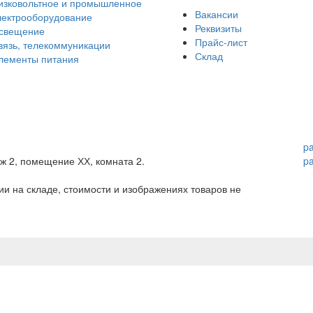
изковольтное и промышленное
Вакансии
лектрооборудование
Реквизиты
свещение
Прайс-лист
вязь, телекоммуникации
Склад
лементы питания
p
аж 2, помещение ХХ, комната 2.
p
и на складе, стоимости и изображениях товаров не