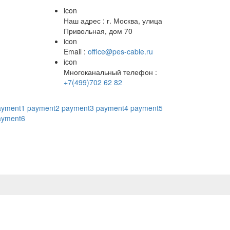
icon
Наш адрес : г. Москва, улица
Привольная, дом 70
icon
Email :
office@pes-cable.ru
icon
Многоканальный телефон :
+7(499)702 62 82
ayment1
payment2
payment3
payment4
payment5
ayment6