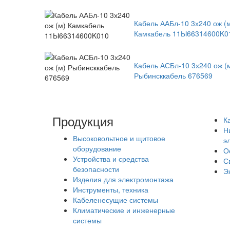
Кабель ААБл-10 3х240 ож (
Камкабель 11Ы66314600K0
Кабель АСБл-10 3х240 ож (
Рыбинсккабель 676569
Продукция
К
Н
Высоковольтное и щитовое
э
оборудование
О
Устройства и средства
С
безопасности
Э
Изделия для электромонтажа
Инструменты, техника
Кабеленесущие системы
Климатические и инженерные
системы