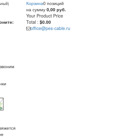
Корзина
0 позиций
ьный)
на сумму
0,00 руб.
Your Product
Price
оните:
Total :
$0.00
office@pes-cable.ru
езвоним
нки
свяжется
ое