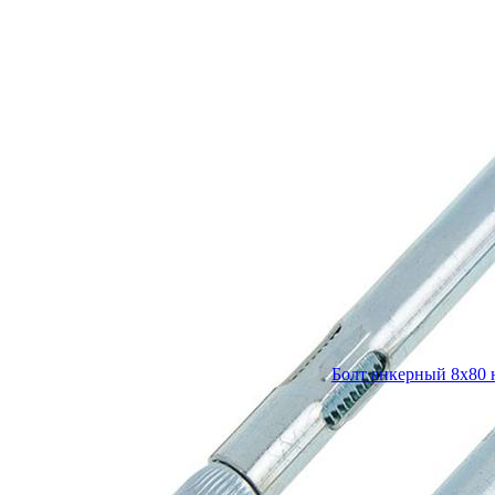
Болт анкерный 8х80 н