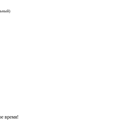
льный)
ое время!