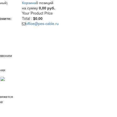
Корзина
0 позиций
ьный)
на сумму
0,00 руб.
Your Product
Price
оните:
Total :
$0.00
office@pes-cable.ru
езвоним
нки
свяжется
ое