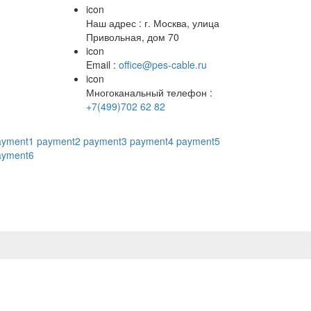
icon
Наш адрес : г. Москва, улица
Привольная, дом 70
icon
Email :
office@pes-cable.ru
icon
Многоканальный телефон :
+7(499)702 62 82
ayment1
payment2
payment3
payment4
payment5
ayment6