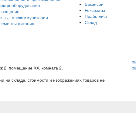
Вакансии
лектрооборудование
Реквизиты
свещение
Прайс-лист
вязь, телекоммуникации
Склад
лементы питания
p
аж 2, помещение ХХ, комната 2.
p
и на складе, стоимости и изображениях товаров не