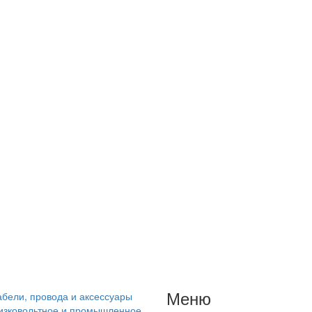
Меню
абели, провода и аксессуары
изковольтное и промышленное