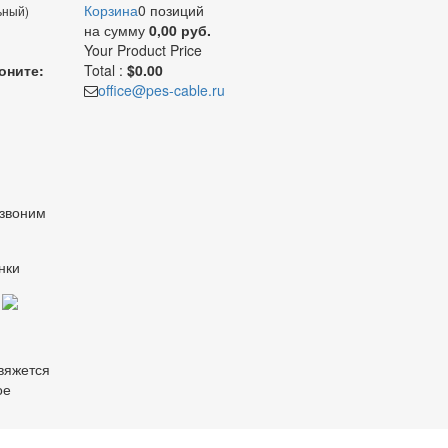
Корзина
0 позиций
ьный)
на сумму
0,00 руб.
Your Product
Price
оните:
Total :
$0.00
office@pes-cable.ru
езвоним
нки
свяжется
ое