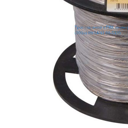
Трос стальной в ПВХ изоля
(200м) REXANT 09-5320