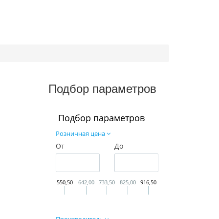
Подбор параметров
Подбор параметров
Розничная цена
От
До
550,50
642,00
733,50
825,00
916,50