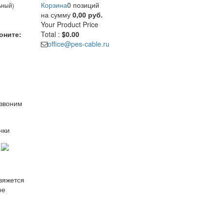
Корзина
0 позиций
ьный)
на сумму
0,00 руб.
Your Product
Price
оните:
Total :
$0.00
office@pes-cable.ru
езвоним
нки
свяжется
ое