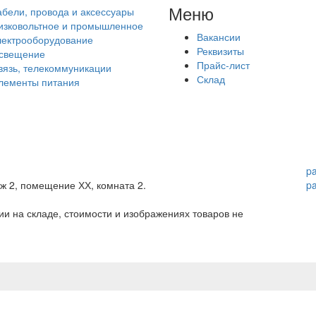
Меню
абели, провода и аксессуары
изковольтное и промышленное
Вакансии
лектрооборудование
Реквизиты
свещение
Прайс-лист
вязь, телекоммуникации
Склад
лементы питания
p
аж 2, помещение ХХ, комната 2.
p
и на складе, стоимости и изображениях товаров не