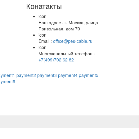
Конатакты
icon
Наш адрес : г. Москва, улица
Привольная, дом 70
icon
Email :
office@pes-cable.ru
icon
Многоканальный телефон :
+7(499)702 62 82
ayment1
payment2
payment3
payment4
payment5
ayment6