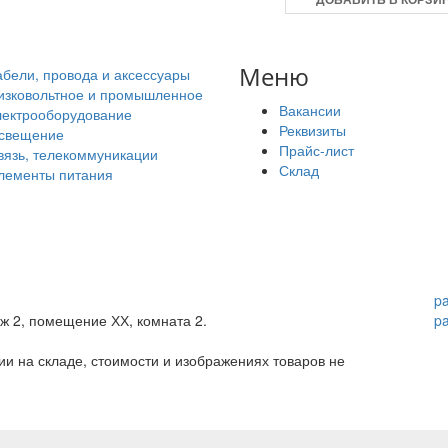
Меню
абели, провода и аксессуары
изковольтное и промышленное
Вакансии
лектрооборудование
Реквизиты
свещение
Прайс-лист
вязь, телекоммуникации
Склад
лементы питания
p
аж 2, помещение ХХ, комната 2.
p
и на складе, стоимости и изображениях товаров не