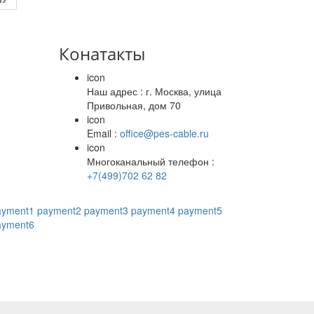
Конатакты
icon
Наш адрес : г. Москва, улица
Привольная, дом 70
icon
Email :
office@pes-cable.ru
icon
Многоканальный телефон :
+7(499)702 62 82
ayment1
payment2
payment3
payment4
payment5
ayment6