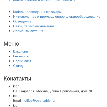
Кабели, провода и аксессуары
Низковольтное и промышленное электрооборудование
Освещение
Связь, телекоммуникации
Элементы питания
Меню
Вакансии
Реквизиты
Прайс-лист
Склад
Конатакты
icon
Наш адрес : г. Москва, улица Привольная, дом 70
icon
Email :
office@pes-cable.ru
icon