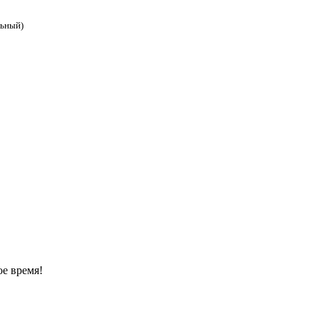
льный)
ое время!