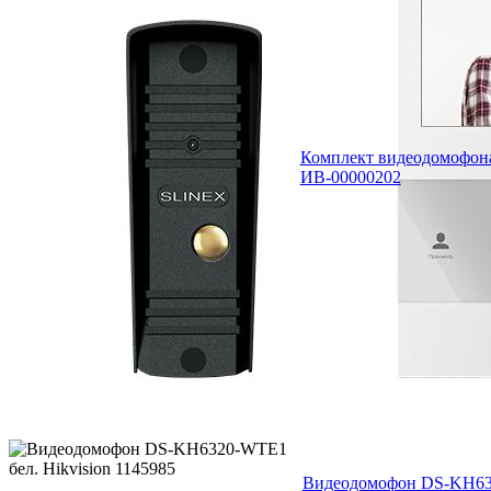
Комплект видеодомофон
ИВ-00000202
Видеодомофон DS-KH632