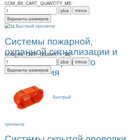
COM_BX_CART_QUANTITY_ME:
Быстрый просмотр
Системы пожарной,
охранной сигнализации и
COM_BX_CART_QUANTITY_ME:
системы аварийного
оповещения
Быстрый
просмотр
Системы скрытой проводки