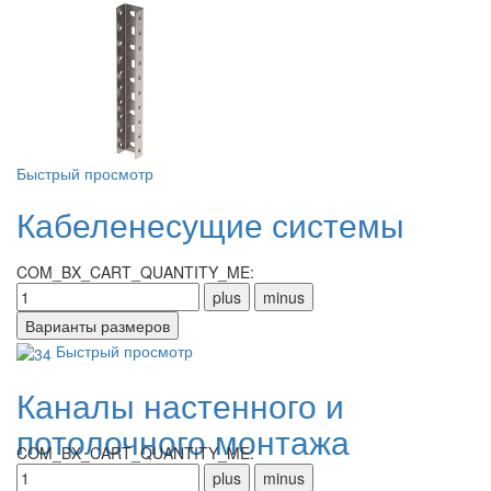
Быстрый просмотр
Кабеленесущие системы
COM_BX_CART_QUANTITY_ME:
Быстрый просмотр
Каналы настенного и
потолочного монтажа
COM_BX_CART_QUANTITY_ME: