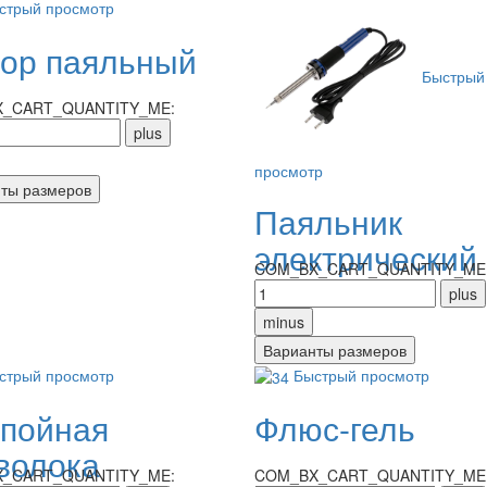
стрый просмотр
ор паяльный
Быстрый
_CART_QUANTITY_ME:
просмотр
Паяльник
электрический
COM_BX_CART_QUANTITY_ME
стрый просмотр
Быстрый просмотр
пойная
Флюс-гель
волока
_CART_QUANTITY_ME:
COM_BX_CART_QUANTITY_ME