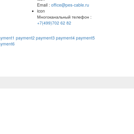
Email :
office@pes-cable.ru
icon
Многоканальный телефон :
+7(499)702 62 82
ayment1
payment2
payment3
payment4
payment5
ayment6