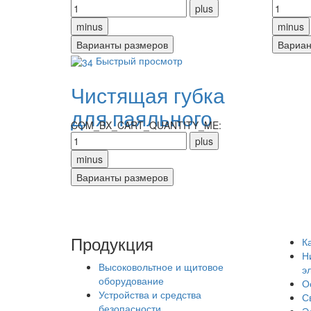
Быстрый просмотр
Чистящая губка
для паяльного
COM_BX_CART_QUANTITY_ME:
жала
Продукция
К
Н
Высоковольтное и щитовое
э
оборудование
О
Устройства и средства
С
безопасности
Э