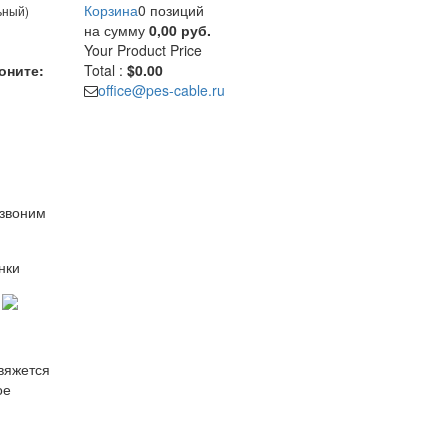
Корзина
0 позиций
ьный)
на сумму
0,00 руб.
Your Product
Price
оните:
Total :
$0.00
office@pes-cable.ru
езвоним
нки
свяжется
ое