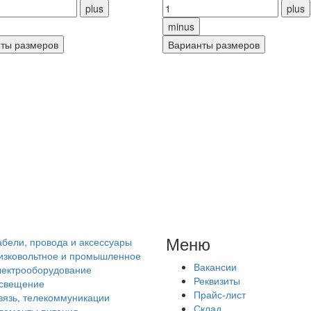
Меню
абели, провода и аксессуары
изковольтное и промышленное
Вакансии
лектрооборудование
Реквизиты
свещение
Прайс-лист
вязь, телекоммуникации
Склад
лементы питания