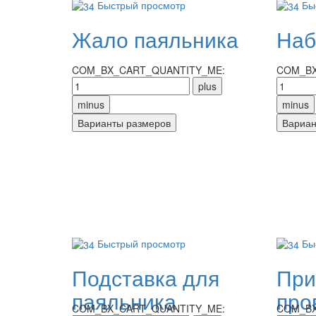
Быстрый просмотр
Бы
Жало паяльника
Наб
COM_BX_CART_QUANTITY_ME:
COM_BX
Быстрый просмотр
Бы
Подставка для
При
паяльника
про
COM_BX_CART_QUANTITY_ME:
COM_BX