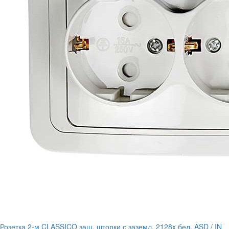
Розетка 2-м CLASSICO защ. шторки с заземл. 2128x бел. ASD / IN